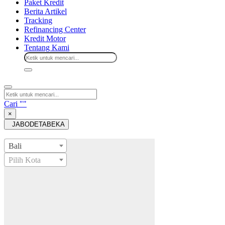
Paket Kredit
Berita Artikel
Tracking
Refinancing Center
Kredit Motor
Tentang Kami
Cari "
"
×
JABODETABEKA
Bali
Pilih Kota