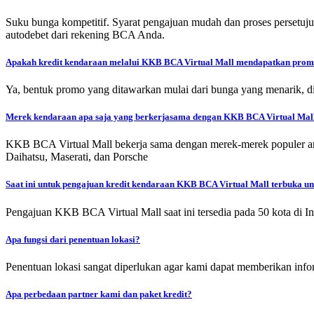
Suku bunga kompetitif. Syarat pengajuan mudah dan proses persetuju
autodebet dari rekening BCA Anda.
Apakah kredit kendaraan melalui KKB BCA Virtual Mall mendapatkan pro
Ya, bentuk promo yang ditawarkan mulai dari bunga yang menarik, di
Merek kendaraan apa saja yang berkerjasama dengan KKB BCA Virtual Mal
KKB BCA Virtual Mall bekerja sama dengan merek-merek populer ant
Daihatsu, Maserati, dan Porsche
Saat ini untuk pengajuan kredit kendaraan KKB BCA Virtual Mall terbuka u
Pengajuan KKB BCA Virtual Mall saat ini tersedia pada 50 kota di In
Apa fungsi dari penentuan lokasi?
Penentuan lokasi sangat diperlukan agar kami dapat memberikan infor
Apa perbedaan partner kami dan paket kredit?