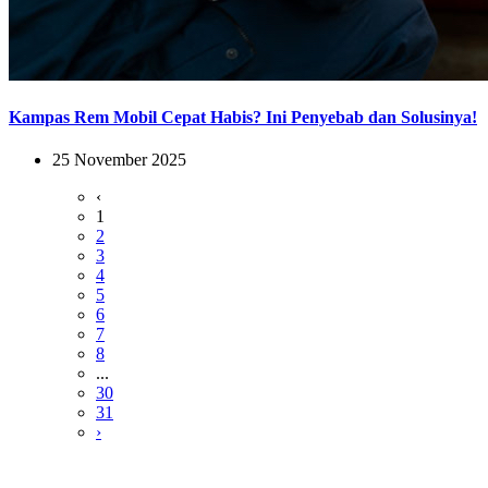
Kampas Rem Mobil Cepat Habis? Ini Penyebab dan Solusinya!
25 November 2025
‹
1
2
3
4
5
6
7
8
...
30
31
›